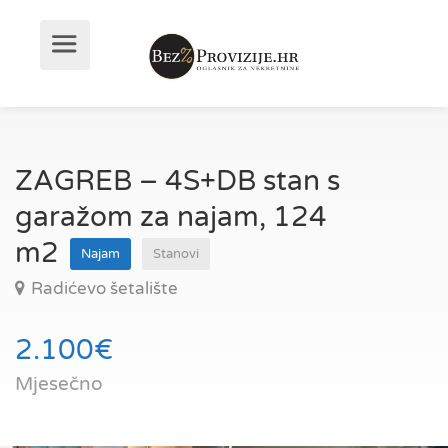
ZAGREB – 4S+DB stan s
garažom za najam, 124
m2
Najam
Stanovi
Radićevo šetalište
2.100€
Mjesečno