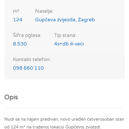
m²
Naselje:
124
Gupčeva zvijezda, Zagreb
Šifra oglasa:
Tip stana:
8.530
4s+db ili veći
Kontakt telefon:
098 660 110
Opis
Nudi se na najam predivan, novo uređen četverosoban stan
od 124 m² na traženoj lokaciji Gupčevoj zvijezdi.