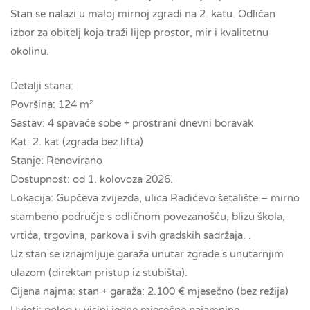
Stan se nalazi u maloj mirnoj zgradi na 2. katu. Odličan
izbor za obitelj koja traži lijep prostor, mir i kvalitetnu
okolinu.
Detalji stana:
Površina: 124 m²
Sastav: 4 spavaće sobe + prostrani dnevni boravak
Kat: 2. kat (zgrada bez lifta)
Stanje: Renovirano
Dostupnost: od 1. kolovoza 2026.
Lokacija: Gupčeva zvijezda, ulica Radićevo šetalište – mirno
stambeno područje s odličnom povezanošću, blizu škola,
vrtića, trgovina, parkova i svih gradskih sadržaja. .
Uz stan se iznajmljuje garaža unutar zgrade s unutarnjim
ulazom (direktan pristup iz stubišta).
Cijena najma: stan + garaža: 2.100 € mjesečno (bez režija)
Uvjeti: polog u visini jedne mjesečne najamnine