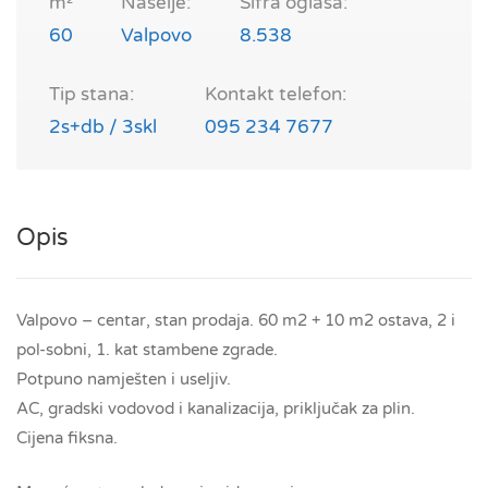
m²
Naselje:
Šifra oglasa:
60
Valpovo
8.538
Tip stana:
Kontakt telefon:
2s+db / 3skl
095 234 7677
Opis
Valpovo – centar, stan prodaja. 60 m2 + 10 m2 ostava, 2 i
pol-sobni, 1. kat stambene zgrade.
Potpuno namješten i useljiv.
AC, gradski vodovod i kanalizacija, priključak za plin.
Cijena fiksna.