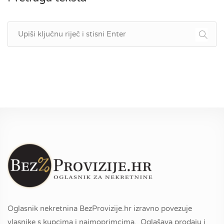
Oglasnik nekretnina BezProvizije.hr izravno povezuje
vlasnike s kupcima i najmoprimcima. Oglašava prodaju i