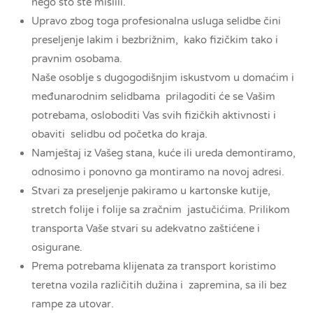
nego što ste mislili.
Upravo zbog toga profesionalna usluga selidbe čini
preseljenje lakim i bezbrižnim, kako fizičkim tako i
pravnim osobama.
Naše osoblje s dugogodišnjim iskustvom u domaćim i
međunarodnim selidbama prilagoditi će se Vašim
potrebama, osloboditi Vas svih fizičkih aktivnosti i
obaviti selidbu od početka do kraja.
Namještaj iz Vašeg stana, kuće ili ureda demontiramo,
odnosimo i ponovno ga montiramo na novoj adresi.
Stvari za preseljenje pakiramo u kartonske kutije,
stretch folije i folije sa zračnim jastučićima. Prilikom
transporta Vaše stvari su adekvatno zaštićene i
osigurane.
Prema potrebama klijenata za transport koristimo
teretna vozila različitih dužina i zapremina, sa ili bez
rampe za utovar.