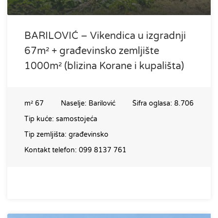
BARILOVIĆ – Vikendica u izgradnji
67m² + građevinsko zemljište
1000m² (blizina Korane i kupališta)
m²
67
Naselje:
Barilović
Šifra oglasa:
8.706
Tip kuće:
samostojeća
Tip zemljišta:
građevinsko
Kontakt telefon:
099 8137 761