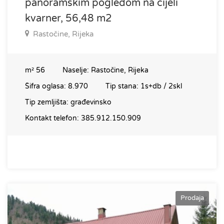
panoramskim pogledom na cijeli
kvarner, 56,48 m2
Rastočine, Rijeka
m²
56
Naselje:
Rastočine, Rijeka
Šifra oglasa:
8.970
Tip stana:
1s+db / 2skl
Tip zemljišta:
građevinsko
Kontakt telefon:
385.912.150.909
Prodaja