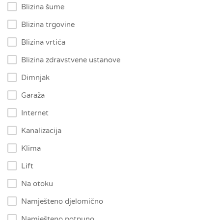
Blizina šume
Blizina trgovine
Blizina vrtića
Blizina zdravstvene ustanove
Dimnjak
Garaža
Internet
Kanalizacija
Klima
Lift
Na otoku
Namješteno djelomično
Namješteno potpuno