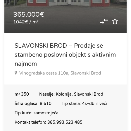
365.000€
1042€ / m²
SLAVONSKI BROD – Prodaje se
stambeno poslovni objekt s aktivnim
najmom
Vinogradska cesta 110a, Slavonski Brod
m²
350
Naselje:
Kolonija, Slavonski Brod
Šifra oglasa:
8.610
Tip stana:
4s+db ili veći
Tip kuće:
samostojeća
Kontakt telefon:
385.993.523.485