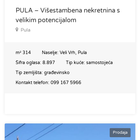
PULA – Višestambena nekretnina s
velikim potencijalom
Pula
m²
314
Naselje:
Veli Vrh, Pula
Šifra oglasa:
8.897
Tip kuće:
samostojeća
Tip zemljišta:
građevinsko
Kontakt telefon:
099 167 5966
Prodaja