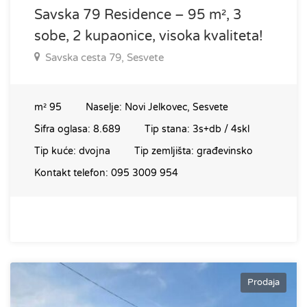
Savska 79 Residence – 95 m², 3
sobe, 2 kupaonice, visoka kvaliteta!
Savska cesta 79, Sesvete
m²
95
Naselje:
Novi Jelkovec, Sesvete
Šifra oglasa:
8.689
Tip stana:
3s+db / 4skl
Tip kuće:
dvojna
Tip zemljišta:
građevinsko
Kontakt telefon:
095 3009 954
Prodaja