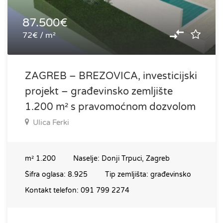
87.500€
72€ / m²
ZAGREB – BREZOVICA, investicijski
projekt – građevinsko zemljište
1.200 m² s pravomoćnom dozvolom
Ulica Ferki
m²
1.200
Naselje:
Donji Trpuci, Zagreb
Šifra oglasa:
8.925
Tip zemljišta:
građevinsko
Kontakt telefon:
091 799 2274