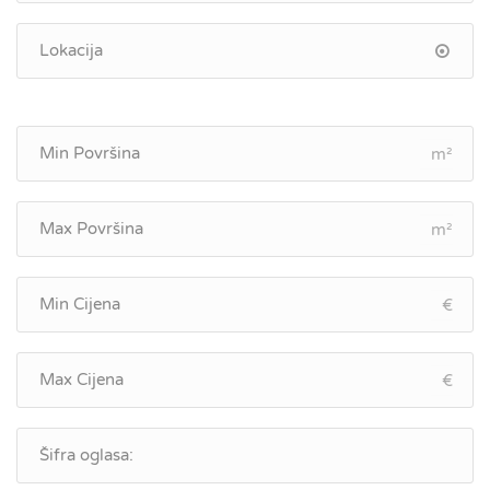
m²
m²
€
€