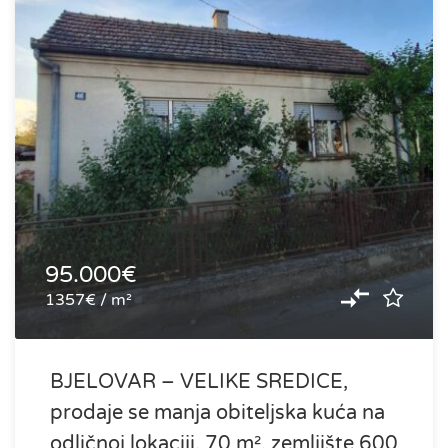
95.000€
1357€ / m²
BJELOVAR – VELIKE SREDICE,
prodaje se manja obiteljska kuća na
odličnoj lokaciji, 70 m², zemljište 600