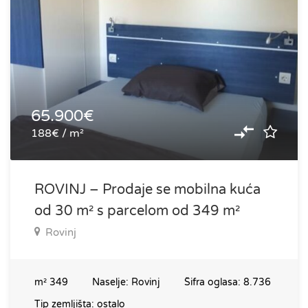
65.900€
188€ / m²
ROVINJ – Prodaje se mobilna kuća
od 30 m² s parcelom od 349 m²
Rovinj
m²
349
Naselje:
Rovinj
Šifra oglasa:
8.736
Tip zemljišta:
ostalo