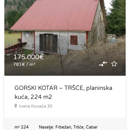
175.000€
781€ / m²
GORSKI KOTAR – TRŠĆE, planinska
kuća, 224 m2
Ivana Kovača 30
m²
224
Naselje:
Frbežari, Tršće, Čabar