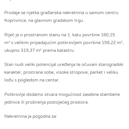
Prodaje se rijetka građanska nekretnina u samom centru
Koprivnice, na glavnom gradskom trgu.
Riječ je o prostranom stanu na 1. katu površine 160,15
m² s velikim pripadajućim potkrovljem površine 159,22 m²,
ukupno 319,37 m² prema katastru.
Stan nudi veliki potencijal uređenja te očuvani starogradski
karakter, prostrane sobe, visoke stropove, parket i veliku
lođu s pogledom na centar.
Potkrovlje dodatno otvara mogućnost zasebne stambene
jedinice ili proširenja postojećeg prostora.
Nekretnina je pogodna za: