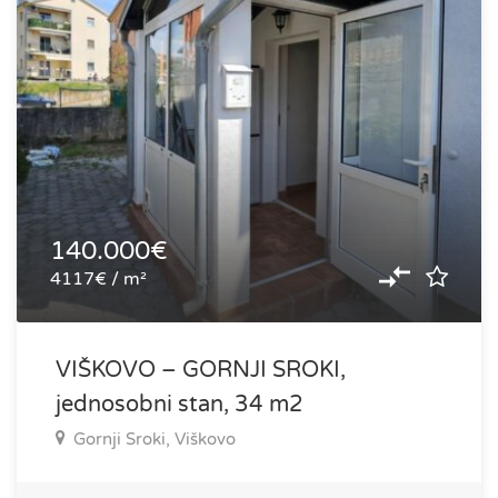
140.000€
4117€ / m²
VIŠKOVO – GORNJI SROKI,
jednosobni stan, 34 m2
Gornji Sroki, Viškovo