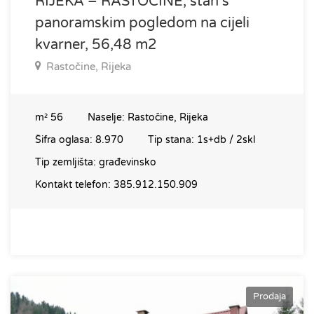
RIJEKA – RASTOČINE, stan s
panoramskim pogledom na cijeli
kvarner, 56,48 m2
Rastočine, Rijeka
m²
56
Naselje:
Rastočine, Rijeka
Šifra oglasa:
8.970
Tip stana:
1s+db / 2skl
Tip zemljišta:
građevinsko
Kontakt telefon:
385.912.150.909
Prodaja