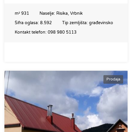
m²
931
Naselje:
Risika, Vrbnik
Šifra oglasa:
8.592
Tip zemljišta:
građevinsko
Kontakt telefon:
098 980 5113
Prodaja