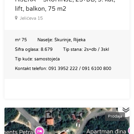
lift, balkon, 75 m2
Jelićeva 15
m²
75
Naselje:
Škurinje, Rijeka
Šifra oglasa:
8.679
Tip stana:
2s+db / 3skl
Tip kuće:
samostojeća
Kontakt telefon:
091 3952 222 / 091 6100 800
Prodaja