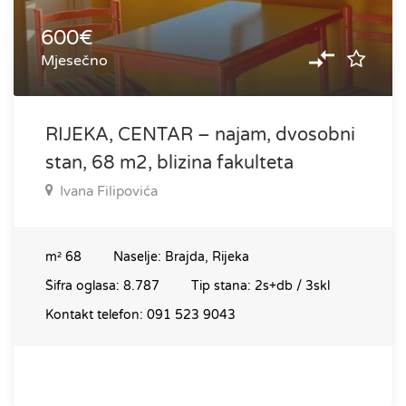
600€
Mjesečno
RIJEKA, CENTAR – najam, dvosobni
stan, 68 m2, blizina fakulteta
Ivana Filipovića
m²
68
Naselje:
Brajda, Rijeka
Šifra oglasa:
8.787
Tip stana:
2s+db / 3skl
Kontakt telefon:
091 523 9043