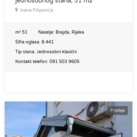
jednosobnog stana, 51 m2
Ivana Filipovića
m²
51
Naselje:
Brajda, Rijeka
Šifra oglasa:
8.441
Tip stana:
Jednosobni klasični
Kontakt telefon:
091 503 9605
Prodaja