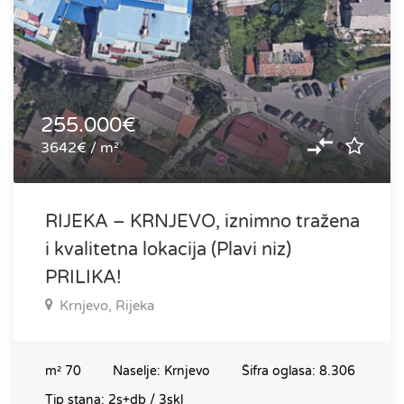
255.000€
3642€ / m²
RIJEKA – KRNJEVO, iznimno tražena
i kvalitetna lokacija (Plavi niz)
PRILIKA!
Krnjevo, Rijeka
m²
70
Naselje:
Krnjevo
Šifra oglasa:
8.306
Tip stana:
2s+db / 3skl