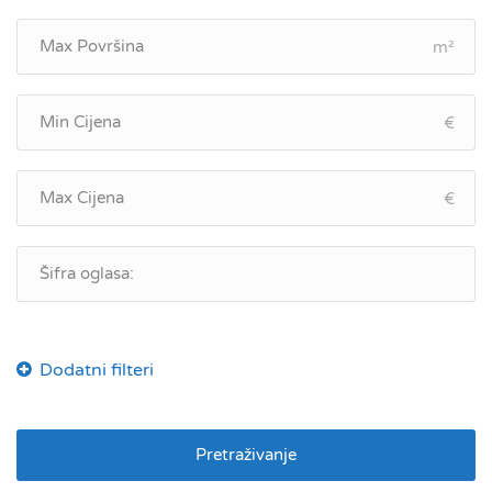
m²
€
€
Pretraživanje