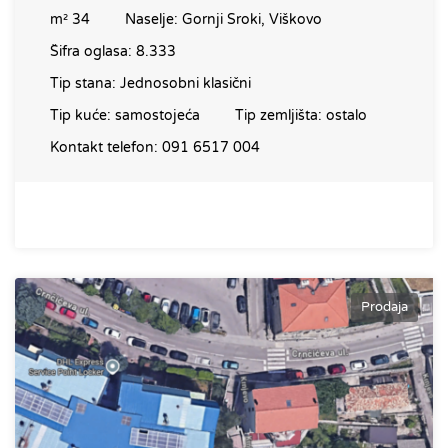
m²
34
Naselje:
Gornji Sroki, Viškovo
Šifra oglasa:
8.333
Tip stana:
Jednosobni klasični
Tip kuće:
samostojeća
Tip zemljišta:
ostalo
Kontakt telefon:
091 6517 004
Prodaja