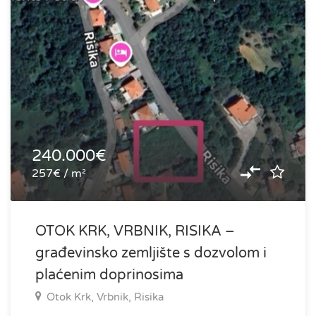
240.000€
257€ / m²
OTOK KRK, VRBNIK, RISIKA –
građevinsko zemljište s dozvolom i
plaćenim doprinosima
Otok Krk, Vrbnik, Risika