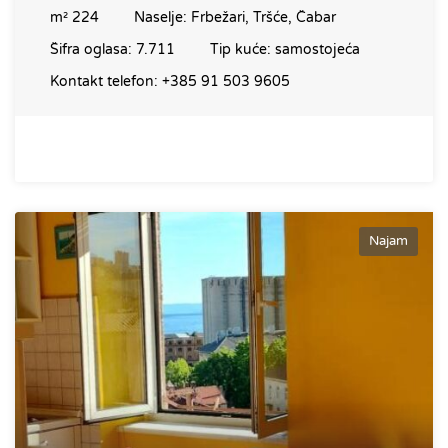
m²
224
Naselje:
Frbežari, Tršće, Čabar
Šifra oglasa:
7.711
Tip kuće:
samostojeća
Kontakt telefon:
+385 91 503 9605
Najam