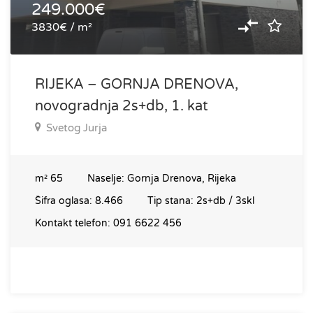
249.000€
3830€ / m²
RIJEKA – GORNJA DRENOVA,
novogradnja 2s+db, 1. kat
Svetog Jurja
m²
65
Naselje:
Gornja Drenova, Rijeka
Šifra oglasa:
8.466
Tip stana:
2s+db / 3skl
Kontakt telefon:
091 6622 456