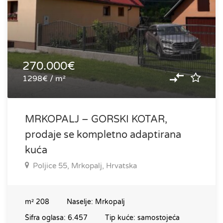
270.000€
1298€ / m²
MRKOPALJ – GORSKI KOTAR,
prodaje se kompletno adaptirana
kuća
Poljice 55, Mrkopalj, Hrvatska
m²
208
Naselje:
Mrkopalj
Šifra oglasa:
6.457
Tip kuće:
samostojeća