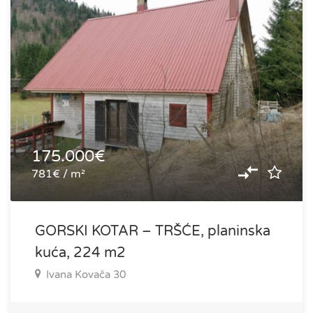
175.000€
781€ / m²
GORSKI KOTAR – TRŠĆE, planinska
kuća, 224 m2
Ivana Kovača 30