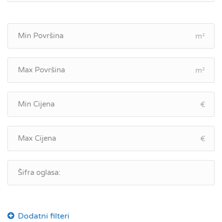
m²
m²
€
€