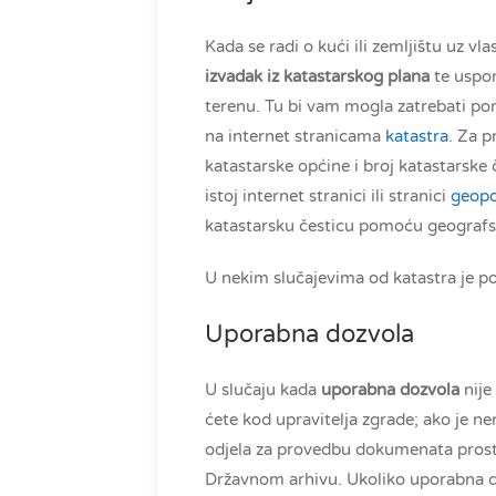
Kada se radi o kući ili zemljištu uz vla
izvadak iz katastarskog plana
te uspor
terenu. Tu bi vam mogla zatrebati p
na internet stranicama
katastra
. Za p
katastarske općine i broj katastarske
istoj internet stranici ili stranici
geopo
katastarsku česticu pomoću geografsk
U nekim slučajevima od katastra je po
Uporabna dozvola
U slučaju kada
uporabna dozvola
nije
ćete kod upravitelja zgrade; ako je 
odjela za provedbu dokumenata prosto
Državnom arhivu. Ukoliko uporabna d