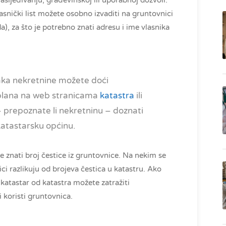
ljeđivanju, građevinskoj ili uporabnoj dozvoli.
asnički list možete osobno izvaditi na gruntovnici
), za što je potrebno znati adresu i ime vlasnika
taka nekretnine možete doći
plana na web stranicama
katastra
ili
 – prepoznate li nekretninu – doznati
katastarsku općinu.
e znati broj čestice iz gruntovnice. Na nekim se
ci razlikuju od brojeva čestica u katastru. Ako
i katastar od katastra možete zatražiti
i koristi gruntovnica.