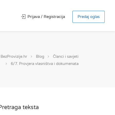
Prijava / Registracija
Predaj oglas
BezProvizije.hr
Blog
Članci i savjeti
6/7. Provjera vlasništva i dokumenata
Pretraga teksta