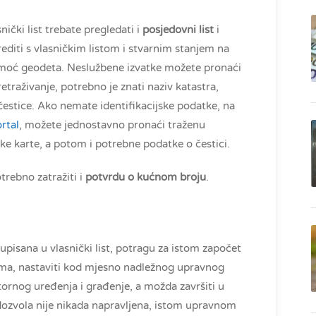
snički list trebate pregledati i
posjedovni list
i
editi s vlasničkim listom i stvarnim stanjem na
omoć geodeta. Neslužbene izvatke možete pronaći
retraživanje, potrebno je znati naziv katastra,
 čestice. Ako nemate identifikacijske podatke, na
rtal
, možete jednostavno pronaći traženu
e karte, a potom i potrebne podatke o čestici.
trebno zatražiti i
potvrdu o kućnom broju
.
 upisana u vlasnički list, potragu za istom započet
nema, nastaviti kod mjesno nadležnog upravnog
rnog uređenja i građenje, a možda završiti u
ozvola nije nikada napravljena, istom upravnom