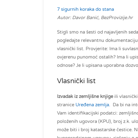
7 sigurnih koraka do stana
Autor: Davor Banić, BezProvizije.hr
Stigli smo na šesti od najavljenih se
pogledajte relevantnu dokumentaciju
vlasnički list. Provjerite: Ima li suvlas
ovjerenu punomoć ostalih? Ima li upisan
odnose? Je li upisana uporabna dozvo
Vlasnički list
Izvadak iz zemljišne knjige
ili vlasničk
stranice
Uređena zemlja.
Da bi na inte
Vam identifikacijski podatci: zemljišno 
položenih ugovora (KPU), broj z.k. u
može biti i broj katastarske čestice