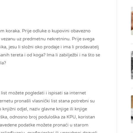
dam koraka. Prije odluke o kupovini obavezno
 vezanu uz predmetnu nekretninu. Prije svega
nika, jesu li složni oko prodaje i ima li prodavatelj
ih tereta i od koga? Ima li zabilježbi i na što se
la?
i list možete pogledati i ispisati sa internet
rnetu pronašli vlasnički list stana potrebni su
knjižni odjel, naziv glavne knjige ili knjige
loška, odnosno broj poduloška za KPU, koristan
. Navedene podatke možete pronaći u starom