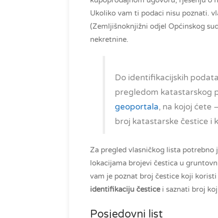
kupoprodajnom ugovoru, rješenju o nas
Ukoliko vam ti podaci nisu poznati. vl
(Zemljišnoknjižni odjel Općinskog suda
nekretnine.
Do identifikacijskih poda
pregledom katastarskog 
geoportala
, na kojoj ćete
broj katastarske čestice i 
Za pregled vlasničkog lista potrebno j
lokacijama brojevi čestica u gruntovni
vam je poznat broj čestice koji korist
identifikaciju čestice
i saznati broj koj
Posjedovni list