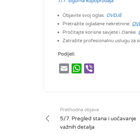
7/7. Sigurna kupoprodaja
Objavite svoj oglas.
OVDJE
Pretražite oglašene nekretnine.
OV
Pročitajte korisne savjete i članke.
Zatražite profesionalnu uslugu za 
Podijeli:
Email
WhatsApp
Viber
Post
Prethodna objava
navigation
5/7. Pregled stana i uočavanje
važnih detalja